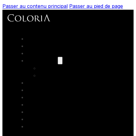
Passer au contenu principal
Passer au pied de page
Accueil
Portfolios
Prestations
Nos modèles
Les books
Coaching
Artistes Partenaires
Backstage
Blog
Contact
Formations photo
Bons cadeaux
Location studio photo