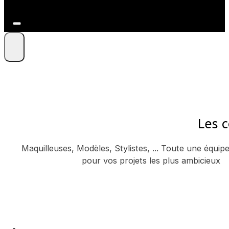
+41 79 212 09 86
Les 
Maquilleuses, Modèles, Stylistes, ... Toute une équipe
pour vos projets les plus ambicieux