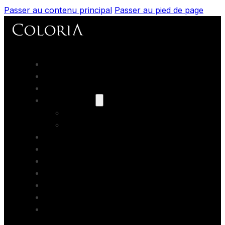
Passer au contenu principal
Passer au pied de page
Accueil
Portfolios
Prestations
Nos modèles
Les books
Coaching
Artistes Partenaires
Backstage
Blog
Contact
Formations photo
Bons cadeaux
Location studio photo