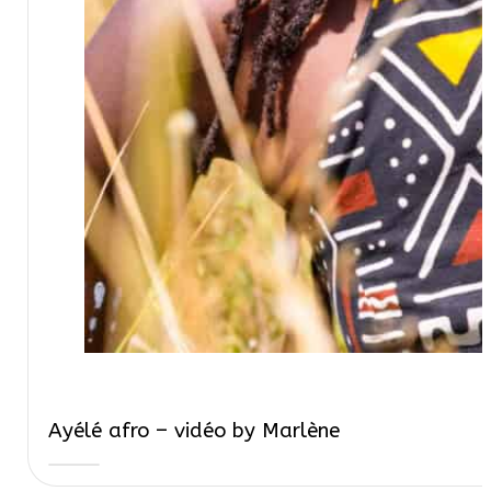
Ayélé afro – vidéo by Marlène