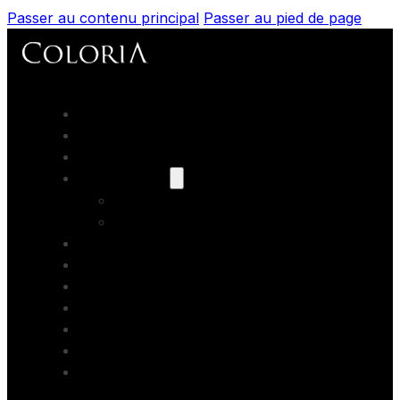
Passer au contenu principal
Passer au pied de page
Accueil
Portfolios
Prestations
Nos modèles
Les books
Coaching
Artistes Partenaires
Backstage
Blog
Contact
Formations photo
Bons cadeaux
Location studio photo