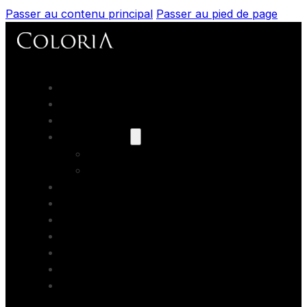
Passer au contenu principal
Passer au pied de page
Accueil
Portfolios
Prestations
Nos modèles
Les books
Coaching
Artistes Partenaires
Backstage
Blog
Contact
Formations photo
Bons cadeaux
Location studio photo