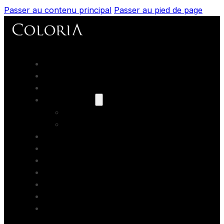
Passer au contenu principal
Passer au pied de page
Accueil
Portfolios
Prestations
Nos modèles
Les books
Coaching
Artistes Partenaires
Backstage
Blog
Contact
Formations photo
Bons cadeaux
Location studio photo