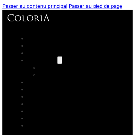
Passer au contenu principal
Passer au pied de page
Accueil
Portfolios
Prestations
Nos modèles
Les books
Coaching
Artistes Partenaires
Backstage
Blog
Contact
Formations photo
Bons cadeaux
Location studio photo