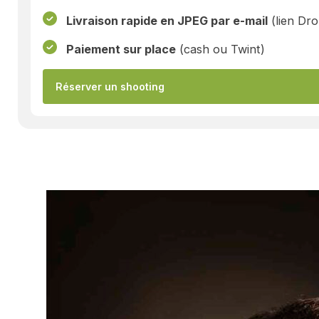
Livraison rapide en JPEG par e-mail
(lien Dr
Paiement sur place
(cash ou Twint)
Réserver un shooting