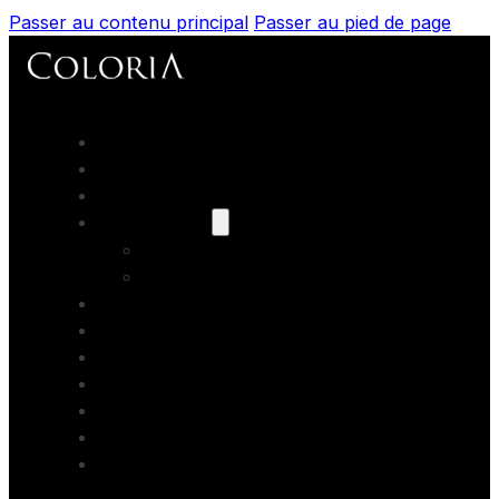
Passer au contenu principal
Passer au pied de page
Accueil
Portfolios
Prestations
Nos modèles
Les books
Coaching
Artistes Partenaires
Backstage
Blog
Contact
Formations photo
Bons cadeaux
Location studio photo