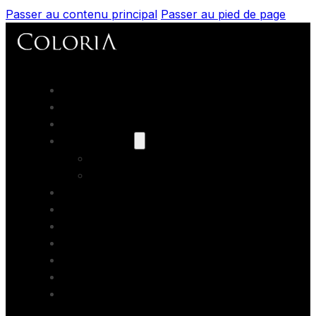
Passer au contenu principal
Passer au pied de page
Accueil
Portfolios
Prestations
Nos modèles
Les books
Coaching
Artistes Partenaires
Backstage
Blog
Contact
Formations photo
Bons cadeaux
Location studio photo