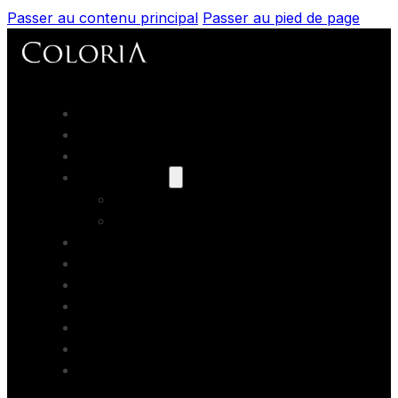
Passer au contenu principal
Passer au pied de page
Accueil
Portfolios
Prestations
Nos modèles
Les books
Coaching
Artistes Partenaires
Backstage
Blog
Contact
Formations photo
Bons cadeaux
Location studio photo