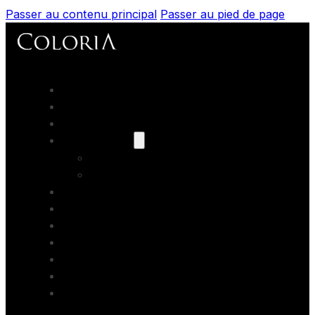
Passer au contenu principal
Passer au pied de page
Accueil
Portfolios
Prestations
Nos modèles
Les books
Coaching
Artistes Partenaires
Backstage
Blog
Contact
Formations photo
Bons cadeaux
Location studio photo