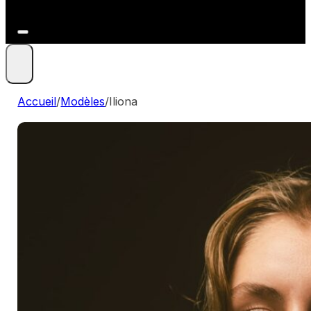
+41 79 212 09 86
Accueil
/
Modèles
/
Iliona